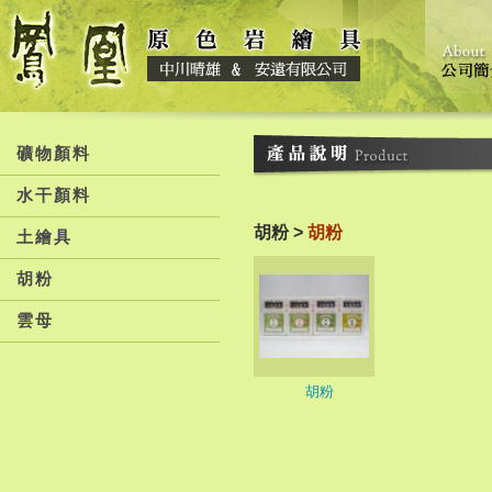
礦物顏料
水干顏料
胡粉 >
胡粉
土繪具
胡粉
雲母
胡粉