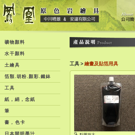
礦物顏料
水干顏料
工具 >
繪畫及貼箔用具
土繪具
箔類.胡粉.顏彩.鐵鉢
工具
紙，絹，念紙
筆
書 , 色卡
日本開明墨汁
點圖放大