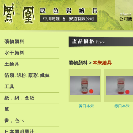
礦物顏料
水干顏料
礦物顏料 >
本朱繪具
土繪具
箔類.胡粉.顏彩.鐵鉢
工具
紙，絹，念紙
黃口本朱
赤口本朱
筆
書 , 色卡
日本開明墨汁