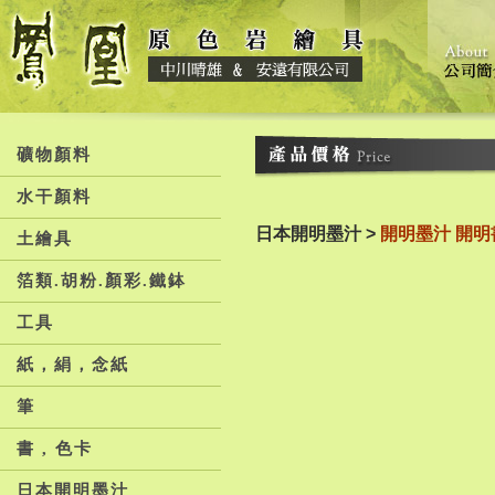
礦物顏料
水干顏料
日本開明墨汁 >
開明墨汁 開明
土繪具
箔類.胡粉.顏彩.鐵鉢
工具
紙，絹，念紙
筆
書 , 色卡
日本開明墨汁