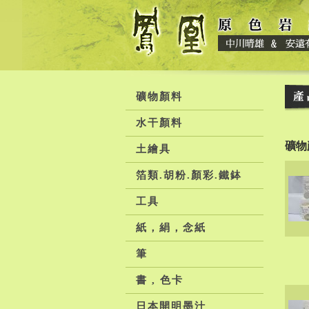
礦物顏料
水干顏料
礦物
土繪具
箔類.胡粉.顏彩.鐵鉢
工具
紙，絹，念紙
筆
書 , 色卡
日本開明墨汁