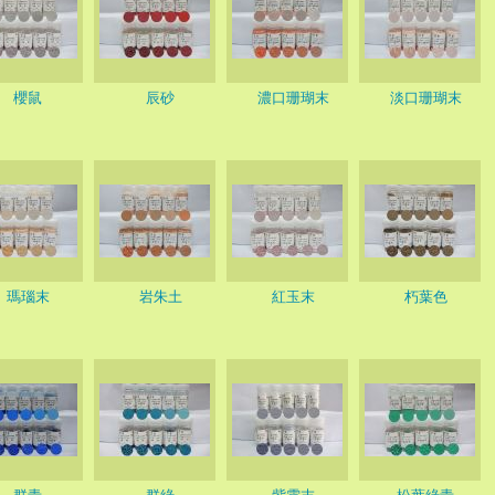
櫻鼠
辰砂
濃口珊瑚末
淡口珊瑚末
瑪瑙末
岩朱土
紅玉末
朽葉色