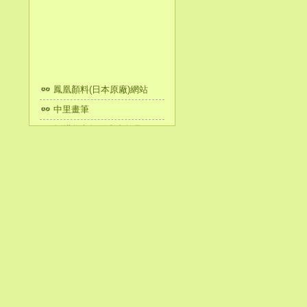
霧吹
鳳凰顏料(日本原廠)網站
中里畫筆
箔用筆(長毛)
劉耕谷老師膠彩畫教學
工藝金箔
開明墨汁日本官網
岐阜縣美濃和紙
蔡清河&陳淑嬌的膠彩畫世
柿澀液 500ml
界
越前和紙
紙博物館