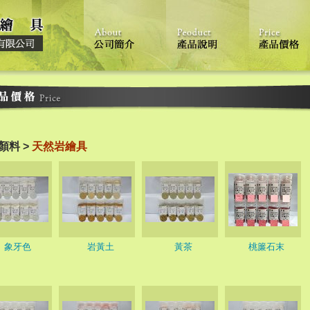
顏料 >
天然岩繪具
象牙色
岩黃土
黃茶
桃簾石末