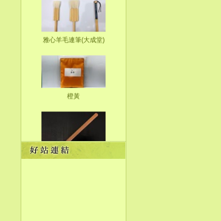
雅心羊毛連筆(大成堂)
橙黃
瑪瑙刀