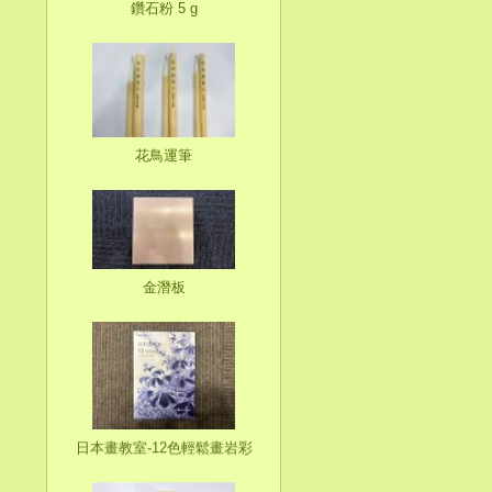
鑽石粉 5 g
花鳥運筆
金潛板
日本畫教室-12色輕鬆畫岩彩