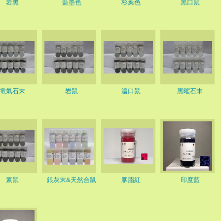
岩黑
藍墨色
杉葉色
黑口鼠
電氣石末
岩鼠
濃口鼠
黑曜石末
素鼠
銀灰末&天然合鼠
胭脂紅
印度藍