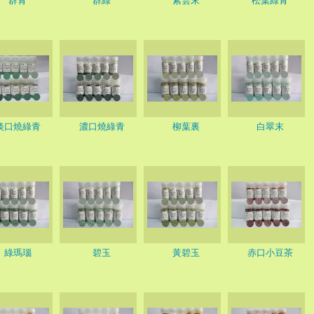
群青
群綠
紫雲末
松葉綠青
淡口燒綠青
濃口燒綠青
柳葉裏
白翠末
綠瑪瑙
碧玉
黃碧玉
赤口小豆茶