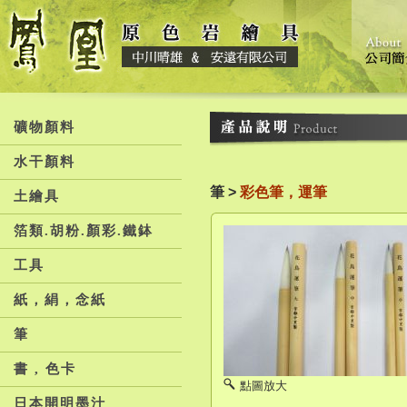
礦物顏料
水干顏料
筆 >
彩色筆，運筆
土繪具
箔類.胡粉.顏彩.鐵鉢
工具
紙，絹，念紙
筆
書 , 色卡
點圖放大
日本開明墨汁