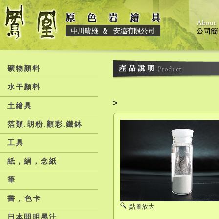
礦物顏料
水干顏料
>
土繪具
箔類.胡粉.顏彩.鐵鉢
工具
紙，絹，念紙
筆
書 , 色卡
點圖放大
日本開明墨汁