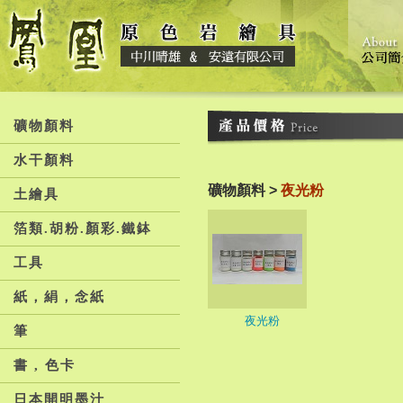
礦物顏料
水干顏料
礦物顏料 >
夜光粉
土繪具
箔類.胡粉.顏彩.鐵鉢
工具
紙，絹，念紙
夜光粉
筆
書 , 色卡
日本開明墨汁