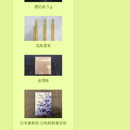
鑽石粉 5 g
花鳥運筆
金潛板
日本畫教室-12色輕鬆畫岩彩