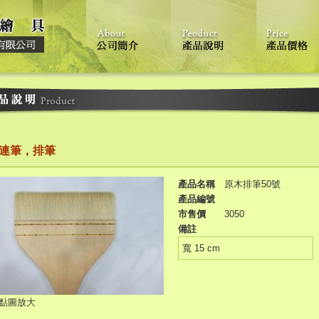
連筆，排筆
產品名稱
原木排筆50號
產品編號
市售價
3050
備註
寬 15 cm
點圖放大