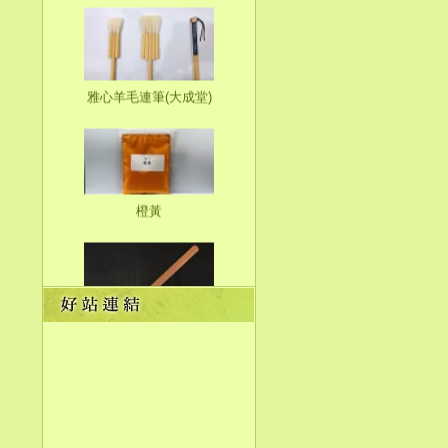
雅心羊毛連筆(大成堂)
橙黃
瑪瑙刀