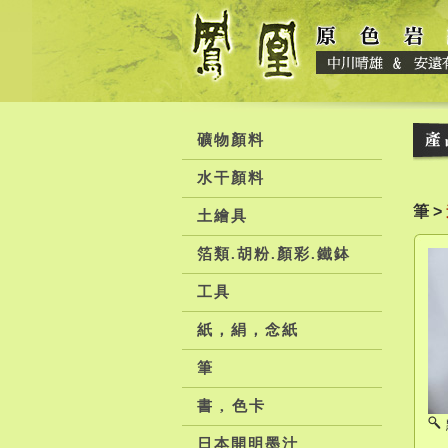
礦物顏料
水干顏料
筆 >
土繪具
箔類.胡粉.顏彩.鐵鉢
工具
紙，絹，念紙
筆
書 , 色卡
日本開明墨汁