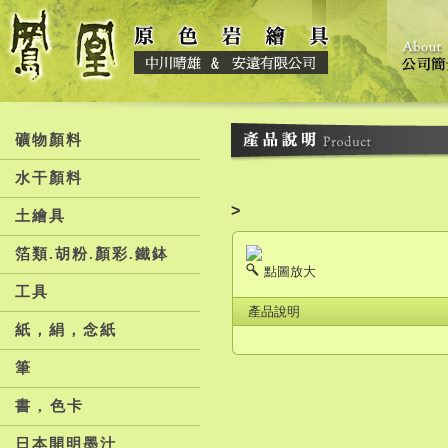
礦物顏料
水干顏料
>
土繪具
箔類.胡粉.顏彩.鐵鉢
點圖放大
工具
產品說明
紙，絹，念紙
筆
書 , 色卡
日本開明墨汁